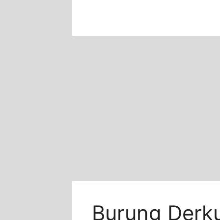
Skip
to
content
Burung Derku