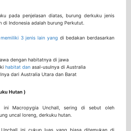
ku pada penjelasan diatas, burung derkuku jenis
n di Indonesia adalah burung Perkutut.
memiliki 3 jenis lain yang
di bedakan berdasarkan
 jawa dengan habitatnya di jawa
iki
habitat dan
asal-usulnya di Australia
lnya dari Australia Utara dan Barat
uku Hutan )
 ini Macropygia Unchall, sering di sebut oleh
ng uncal loreng, derkuku hutan.
Unchall ini cukup luas yang biasa ditemukan di