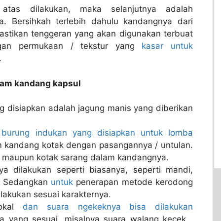
 atas dilakukan, maka selanjutnya adalah
. Bersihkah terlebih dahulu kandangnya dari
pastikan tenggeran yang akan digunakan terbuat
gan permukaan / tekstur yang
kasar untuk
.
lam kandang kapsul
 disiapkan adalah jagung manis yang diberikan
,
burung indukan yang disiapkan untuk lomba
am kandang kotak dengan pasangannya / untulan.
ok maupun kotak sarang dalam kandangnya.
a dilakukan seperti biasanya, seperti mandi,
. Sedangkan
untuk
penerapan metode kerodong
lakukan sesuai karakternya.
vokal
dan suara ngekeknya bisa dilakukan
 yang sesuai, misalnya suara walang kecek .