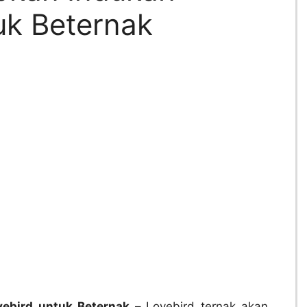
uk Beternak
vebird untuk Beternak –
Lovebird ternak akan