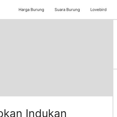
Harga Burung
Suara Burung
Lovebird
pkan Indukan