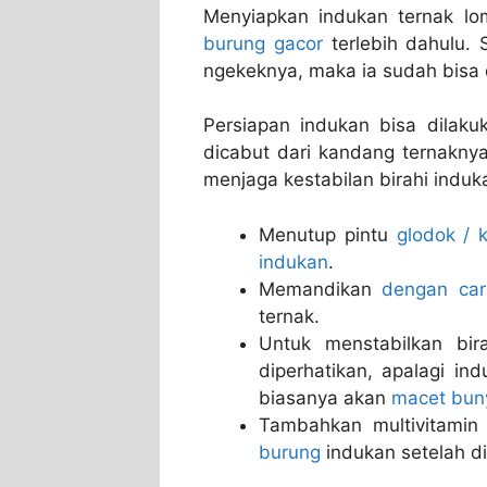
Menyiapkan indukan ternak lo
burung gacor
terlebih dahulu.
ngekeknya, maka ia sudah bisa 
Persiapan indukan bisa dilaku
dicabut dari kandang ternakny
menjaga kestabilan birahi induka
Menutup pintu
glodok / 
indukan
.
Memandikan
dengan ca
ternak.
Untuk menstabilkan bi
diperhatikan, apalagi in
biasanya akan
macet bun
Tambahkan multivitamin
burung
indukan setelah d