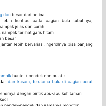
g dan
besar dari betina
 lebih kontras pada bagian bulu tubuhnya,
nampak jelas dan cerah
 nampak terlihat garis hitam
an besar
antan lebih bervariasi, ngerollnya bisa panjang
ambik
buntet ( pendek dan bulat )
udar
dan kusam, terutama bulu di bagian perut
r lehernya dengan bintik abu-abu kehitaman
kecil
uan pendek-pendek dan iramanya monoton