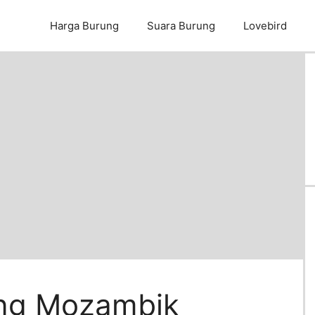
Harga Burung
Suara Burung
Lovebird
rung Mozambik