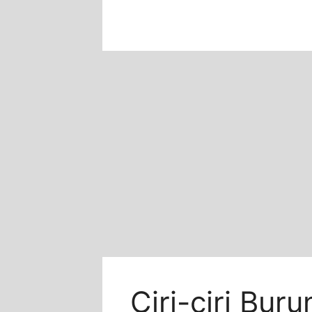
Skip
to
content
Ciri-ciri Bu