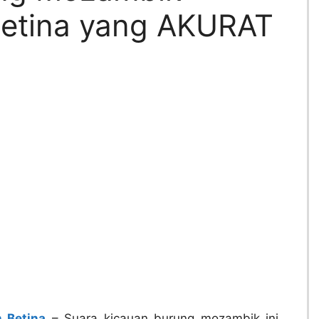
Betina yang AKURAT
 Betina
– Suara kicauan burung mozambik ini