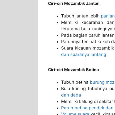
Ciri-ciri Mozambik Jantan
Tubuh jantan lebih
panjan
Memiliki kecerahan dan
terutama bulu kuningnya 
Pada bagian paruh jantan,
Paruhnya terlihat kokoh d
Suara kicauan mozambik j
dan suaranya lantang
Ciri-ciri Mozambik Betina
Tubuh betina
burung moz
Bulu kuning tubuhnya p
dan dada
Memiliki kalung di sekita
Paruh betina pendek dan
Volume suara
kecil, kica