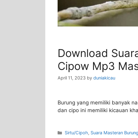
Download Suara
Cipow Mp3 Mast
April 11, 2023
by
duniakicau
Burung yang memiliki banyak nam
dan cipo ini memiliki kicauan k
Categories
Sirtu/Cipoh
,
Suara Masteran Burun