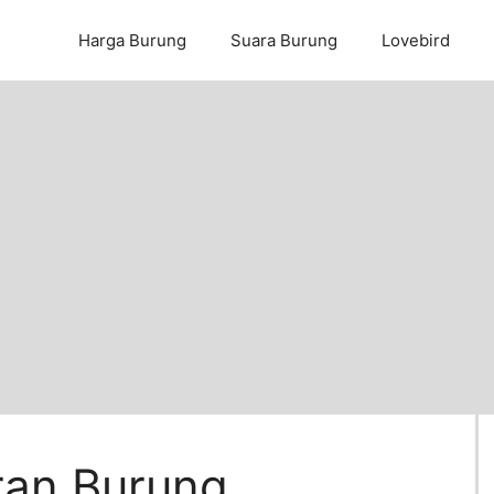
Harga Burung
Suara Burung
Lovebird
ran Burung