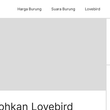
Harga Burung
Suara Burung
Lovebird
ohkan Lovebird