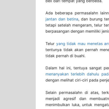
beli dari tempat yang berbeda.
Ada beberapa permasalahn lain
jantan dan betina
, dan burung te
tetapi setelah mengeram, telur te
berpasangan dengan memiliki jenis
Telur
yang tidak mau menetas ant
tentunya tidak akan pernah menet
tidak pernah di buahi.
Dalam hal ini, tentuya sangat p
menanyakan terlebih dahulu pad
dengan melihat ciri-ciri pada penje
Selain permasalahn di atas, te
menjadi agresif dan membuat
menimbulkan luka, untuk mengata