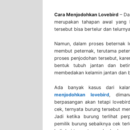
Cara Menjodohkan Lovebird
– Da
merupakan tahapan awal yang h
tersebut bisa bertelur dan telurny
Namun, dalam proses beternak l
membut peternak, terutama pete
proses penjodohan tersebut, kar
bentuk tubuh jantan dan betin
membedakan kelamin jantan dan b
Ada banyak kasus dari kalan
menjodohkan lovebird
, diman
berpasangan akan tetapi lovebird
cek, ternyata burung tersebut memi
Jadi ketika burung terlihat pe
pemilik burung sebaiknya cek terl