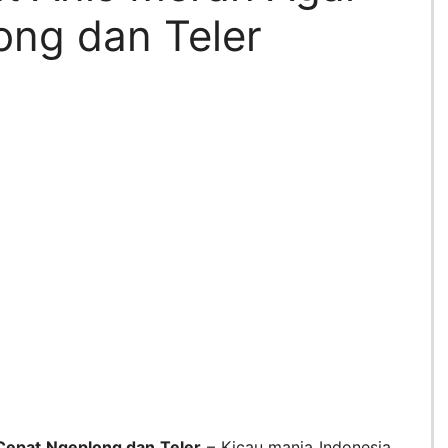
ong dan Teler
Cepat Ngeplong dan Teler
– Kicau mania Indonesia