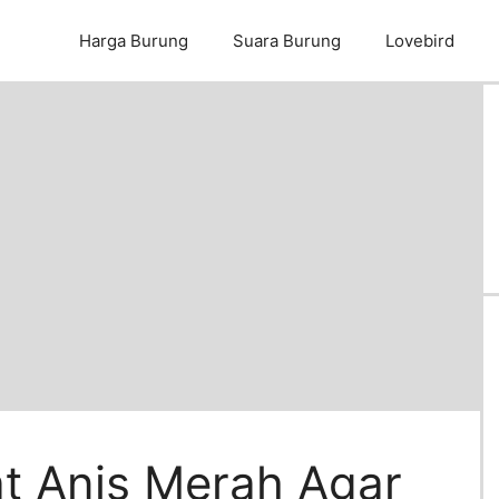
Harga Burung
Suara Burung
Lovebird
t Anis Merah Agar