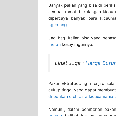
Banyak pakan yang bisa di berik
sempat ramai di kalangan kicau 
dipercaya banyak para kicau
ngeplong
.
Jadi,bagi kalian bisa yang penas
merah
kesayangannya.
Lihat Juga :
Harga Burun
Pakan Ektrafooding menjadi salah
cukup tinggi yang dapat membua
di berikan oleh para kicauamania
Namun , dalam pemberian pakan d
burung
terlihat kurang berenerg