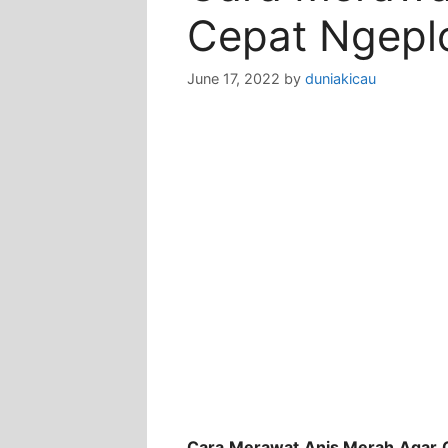
Cepat Ngepl
June 17, 2022
by
duniakicau
Cara Merawat Anis Merah Agar 