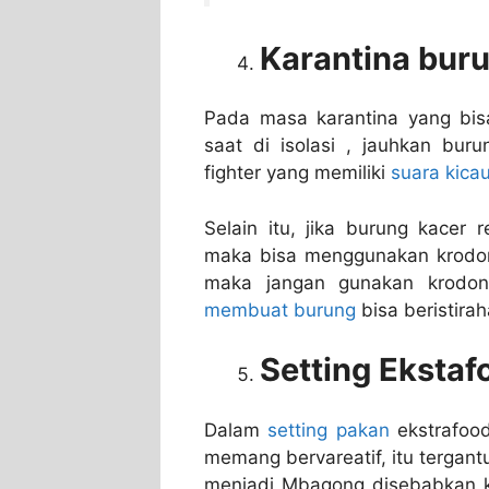
Karantina bur
Pada masa karantina yang bis
saat di isolasi , jauhkan buru
fighter yang memiliki
suara kica
Selain itu, jika burung kacer
maka bisa menggunakan krodong 
maka jangan gunakan krodo
membuat burung
bisa beristira
Setting Ekstaf
Dalam
setting pakan
ekstrafood
memang bervareatif, itu tergant
menjadi Mbagong disebabkan ka