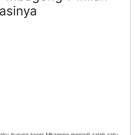
asinya
laku burung kacer Mbagong menjadi salah satu