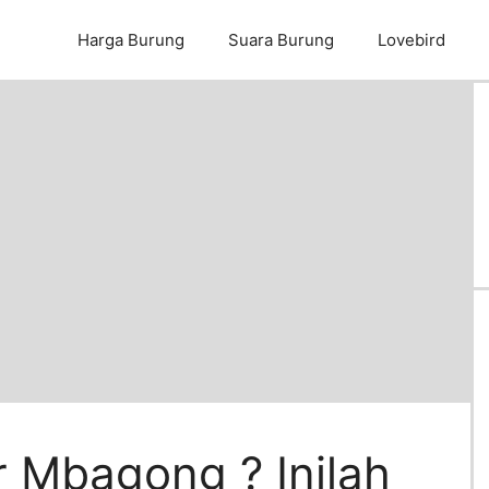
Harga Burung
Suara Burung
Lovebird
 Mbagong ? Inilah