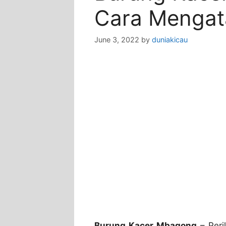
Cara Mengat
June 3, 2022
by
duniakicau
Burung Kacer Mbagong
– Peri