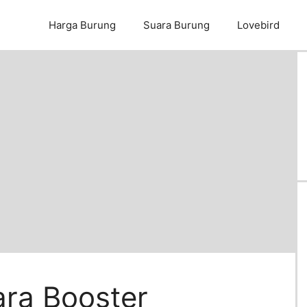
Harga Burung
Suara Burung
Lovebird
ra Booster