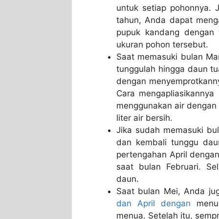
untuk setiap pohonnya. 
tahun, Anda dapat menga
pupuk kandang dengan t
ukuran pohon tersebut.
Saat memasuki bulan Mar
tunggulah hingga daun tua
dengan menyemprotkannya
Cara mengapliasikannya
menggunakan air dengan k
liter air bersih.
Jika sudah memasuki bu
dan kembali tunggu daun
pertengahan April denga
saat bulan Februari. S
daun.
Saat bulan Mei, Anda ju
dan April dengan
menun
menua. Setelah itu, semp