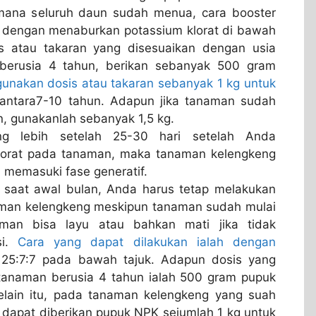
mana seluruh daun sudah menua, cara booster
h dengan menaburkan potassium klorat di bawah
s atau takaran yang disesuaikan dengan usia
berusia 4 tahun, berikan sebanyak 500 gram
unakan dosis atau takaran sebanyak 1 kg untuk
antara7-10 tahun. Adapun jika tanaman sudah
un, gunakanlah sebanyak 1,5 kg.
ng lebih setelah 25-30 hari setelah Anda
lorat pada tanaman, maka tanaman kelengkeng
 memasuki fase generatif.
saat awal bulan, Anda harus tetap melakukan
man kelengkeng meskipun tanaman sudah mulai
man bisa layu atau bahkan mati jika tidak
si.
Cara yang dapat dilakukan ialah dengan
5:7:7 pada bawah tajuk. Adapun dosis yang
tanaman berusia 4 tahun ialah 500 gram pupuk
elain itu, pada tanaman kelengkeng yang suah
n dapat diberikan pupuk NPK sejumlah 1 kg untuk