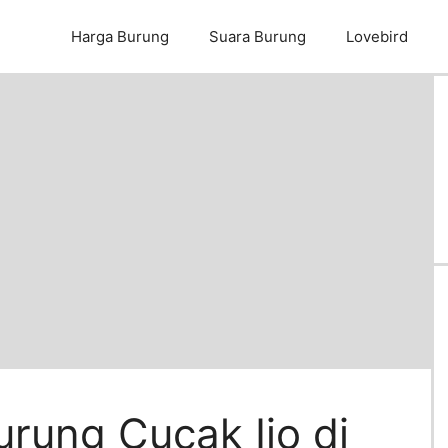
Harga Burung
Suara Burung
Lovebird
rung Cucak Ijo di