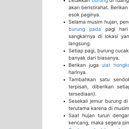
Letakkan
burung
di ruang
akan beristirahat. Berikan
esok paginya.
Selama musim hujan, peng
burung pada
pagi hari 
sangkarnya di lokasi ya
langsung.
Setiap pagi, burung cucak
banyak dari biasanya.
Berikan juga
ulat hong
harinya.
Tambahkan satu sendo
terpisah, diberikan set
tersediaan).
Sesekali jemur burung d
terutama karena di musim
Saat hujan turun dengan
kencang, maka segera pi