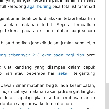
an yang hangat, terutama pada malam hari saat
 full kerodong
agar burung
bisa total istirahat s/d
embunan tidak perlu dilakukan tetapi keluarkan
setelah matahari terbit. Segera tempatkan
ng terkena paparan sinar matahari pagi secara
 hijau diberikan jangkrik dalam jumlah yang lebih
kong sebannyak 2-3 ekor pada pagi dan
sore
k ulat kandang yang disimpan dalam cepuk
iap hari atau beberapa hari
sekali
(tergantung
i bawah sinar matahari begitu ada kesempatan,
 hujan cahaya matahari akan jadi sangat langka.
 deras, apalagi jika disertai hembusan angin
ndahkan sangkarnya ke tempat aman.