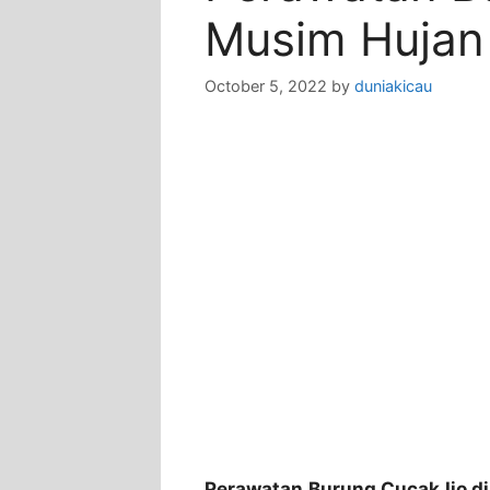
Musim Hujan
October 5, 2022
by
duniakicau
Perawatan Burung Cucak Ijo d