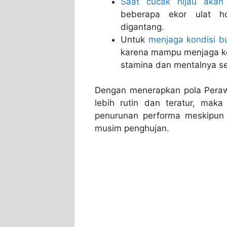
Saat cucak hijau aka
beberapa ekor ulat h
digantang.
Untuk
menjaga kondisi b
karena mampu menjaga ko
stamina dan mentalnya seh
Dengan menerapkan pola Peraw
lebih rutin dan teratur, mak
penurunan performa meskipun 
musim penghujan.