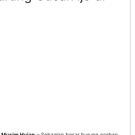
i Musim Hujan
– Sebagian besar burung ocehan