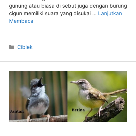
gunung atau biasa di sebut juga dengan burung
cigun memiliki suara yang disukai …
Lanjutkan
Membaca
Categories
Ciblek