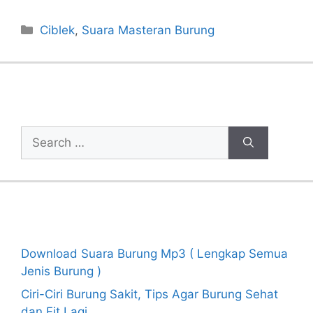
Categories
Ciblek
,
Suara Masteran Burung
Cari Artikel
Search
for:
Recent Posts
Download Suara Burung Mp3 ( Lengkap Semua
Jenis Burung )
Ciri-Ciri Burung Sakit, Tips Agar Burung Sehat
dan Fit Lagi