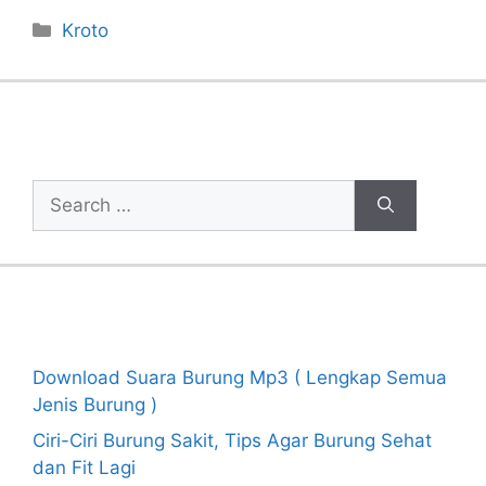
Categories
Kroto
Cari Artikel
Search
for:
Recent Posts
Download Suara Burung Mp3 ( Lengkap Semua
Jenis Burung )
Ciri-Ciri Burung Sakit, Tips Agar Burung Sehat
dan Fit Lagi