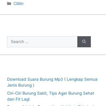
Categories
Cililin
Cari Artikel
Search
for:
Recent Posts
Download Suara Burung Mp3 ( Lengkap Semua
Jenis Burung )
Ciri-Ciri Burung Sakit, Tips Agar Burung Sehat
dan Fit Lagi