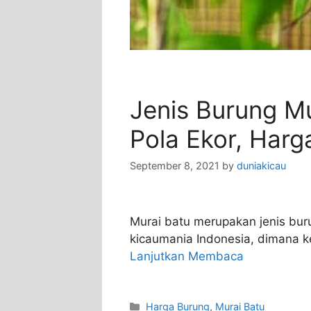
Jenis Burung M
Pola Ekor, Harga
September 8, 2021
by
duniakicau
Murai batu merupakan jenis bur
kicaumania Indonesia, dimana ke
Lanjutkan Membaca
Categories
Harga Burung
,
Murai Batu