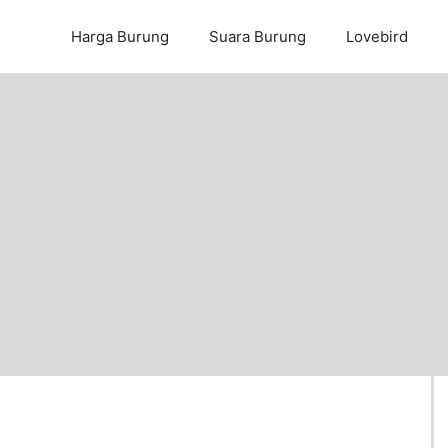
Harga Burung
Suara Burung
Lovebird