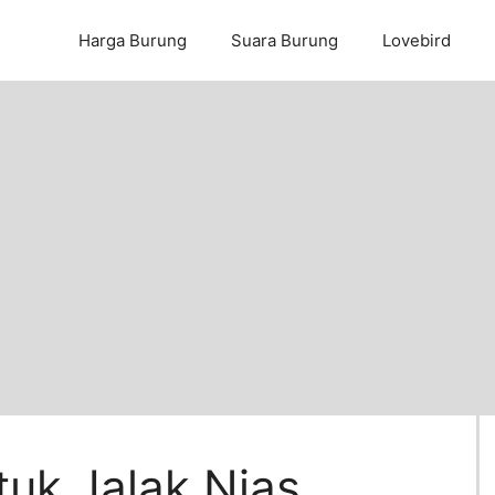
Harga Burung
Suara Burung
Lovebird
uk Jalak Nias