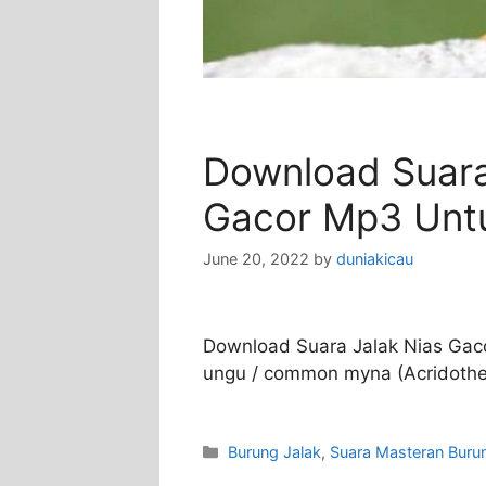
Download Suara
Gacor Mp3 Unt
June 20, 2022
by
duniakicau
Download Suara Jalak Nias Gacor
ungu / common myna (Acridothere
Categories
Burung Jalak
,
Suara Masteran Buru