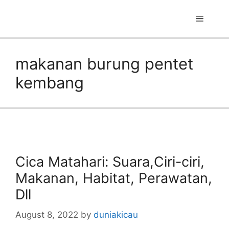
Skip
to
Menu
content
makanan burung pentet
kembang
Cica Matahari: Suara,Ciri-ciri,
Makanan, Habitat, Perawatan,
Dll
August 8, 2022
by
duniakicau