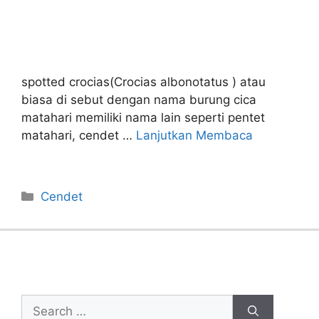
spotted crocias(Crocias albonotatus ) atau
biasa di sebut dengan nama burung cica
matahari memiliki nama lain seperti pentet
matahari, cendet …
Lanjutkan Membaca
Categories
Cendet
Cari Artikel
Search