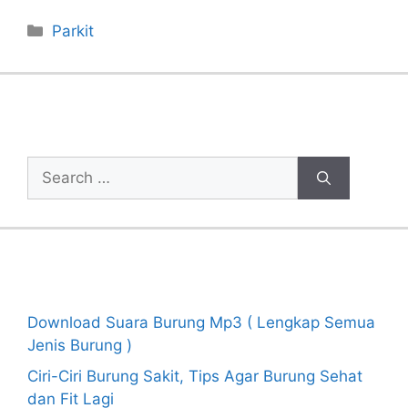
Categories
Parkit
Cari Artikel
Search
for:
Recent Posts
Download Suara Burung Mp3 ( Lengkap Semua
Jenis Burung )
Ciri-Ciri Burung Sakit, Tips Agar Burung Sehat
dan Fit Lagi