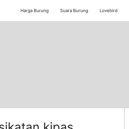
Harga Burung
Suara Burung
Lovebird
sikatan kipas