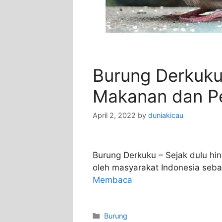
Burung Derkuku: 
Makanan dan P
April 2, 2022
by
duniakicau
Burung Derkuku – Sejak dulu hin
oleh masyarakat Indonesia seb
Membaca
Categories
Burung