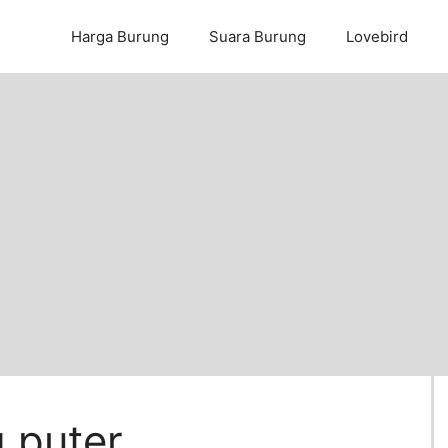
Harga Burung
Suara Burung
Lovebird
 puter