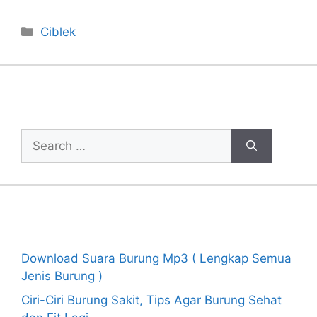
Categories
Ciblek
Cari Artikel
Search
for:
Recent Posts
Download Suara Burung Mp3 ( Lengkap Semua
Jenis Burung )
Ciri-Ciri Burung Sakit, Tips Agar Burung Sehat