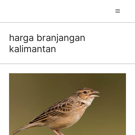
Skip
to
Menu
content
harga branjangan
kalimantan