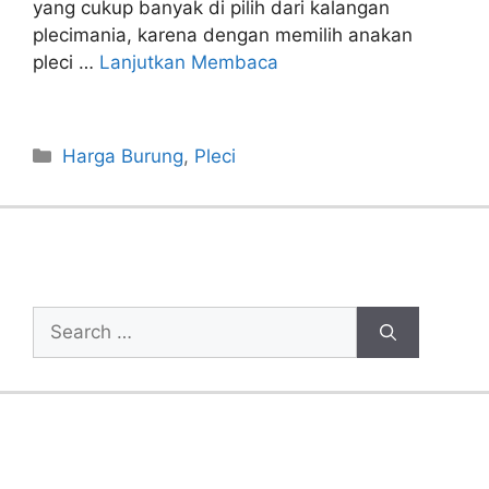
yang cukup banyak di pilih dari kalangan
plecimania, karena dengan memilih anakan
pleci …
Lanjutkan Membaca
Categories
Harga Burung
,
Pleci
Cari Artikel
Search
for:
Recent Posts