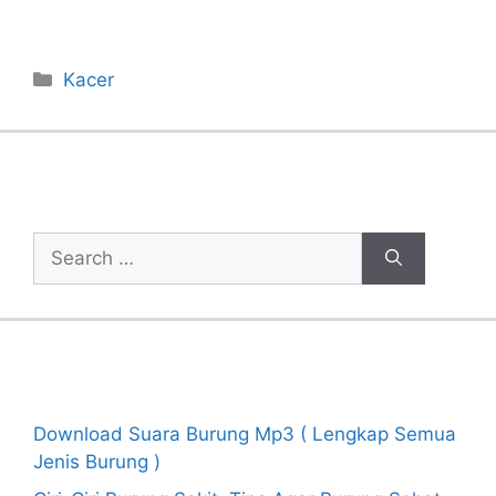
Categories
Kacer
Cari Artikel
Search
for:
Recent Posts
Download Suara Burung Mp3 ( Lengkap Semua
Jenis Burung )