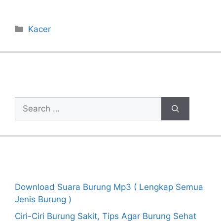
Categories
Kacer
Cari Artikel
Search
for:
Recent Posts
Download Suara Burung Mp3 ( Lengkap Semua
Jenis Burung )
Ciri-Ciri Burung Sakit, Tips Agar Burung Sehat