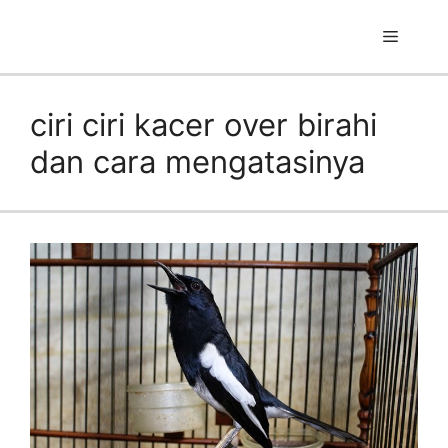
Skip
to
Menu
content
ciri ciri kacer over birahi
dan cara mengatasinya