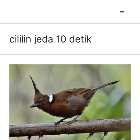
Skip
to
Menu
content
cililin jeda 10 detik