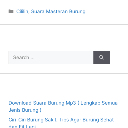
Categories
Cililin
,
Suara Masteran Burung
Cari Artikel
Search
for:
Recent Posts
Download Suara Burung Mp3 ( Lengkap Semua
Jenis Burung )
Ciri-Ciri Burung Sakit, Tips Agar Burung Sehat
dan Fit Lagi