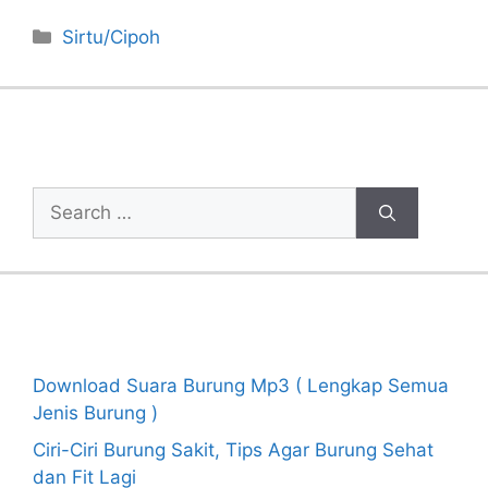
Categories
Sirtu/Cipoh
Cari Artikel
Search
for:
Recent Posts
Download Suara Burung Mp3 ( Lengkap Semua
Jenis Burung )
Ciri-Ciri Burung Sakit, Tips Agar Burung Sehat
dan Fit Lagi