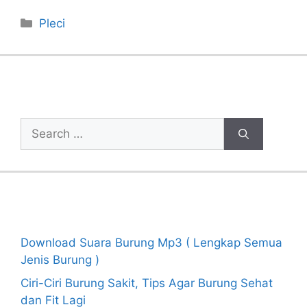
Categories
Pleci
Cari Artikel
Search
for:
Recent Posts
Download Suara Burung Mp3 ( Lengkap Semua
Jenis Burung )
Ciri-Ciri Burung Sakit, Tips Agar Burung Sehat
dan Fit Lagi