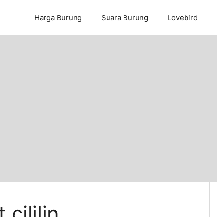
Harga Burung
Suara Burung
Lovebird
cililin