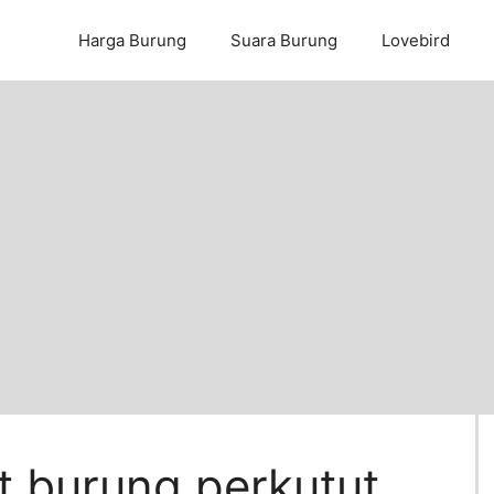
Harga Burung
Suara Burung
Lovebird
 burung perkutut