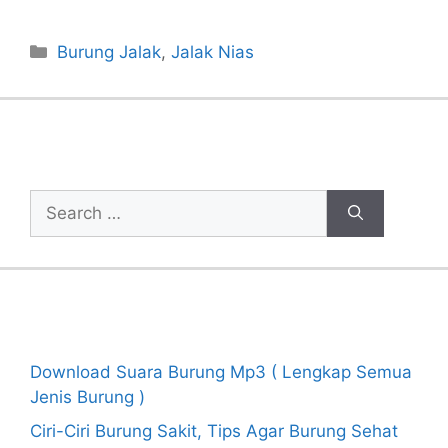
Categories
Burung Jalak
,
Jalak Nias
Cari Artikel
Search
for:
Recent Posts
Download Suara Burung Mp3 ( Lengkap Semua
Jenis Burung )
Ciri-Ciri Burung Sakit, Tips Agar Burung Sehat