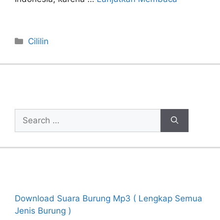
Categories
Cililin
Cari Artikel
Search
for:
Recent Posts
Download Suara Burung Mp3 ( Lengkap Semua
Jenis Burung )