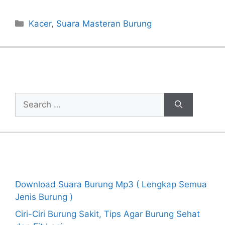
Categories
Kacer
,
Suara Masteran Burung
Cari Artikel
Search
for:
Recent Posts
Download Suara Burung Mp3 ( Lengkap Semua
Jenis Burung )
Ciri-Ciri Burung Sakit, Tips Agar Burung Sehat