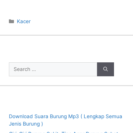
Categories
Kacer
Cari Artikel
Search
for:
Recent Posts
Download Suara Burung Mp3 ( Lengkap Semua
Jenis Burung )