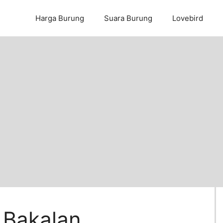
Harga Burung
Suara Burung
Lovebird
 Bakalan