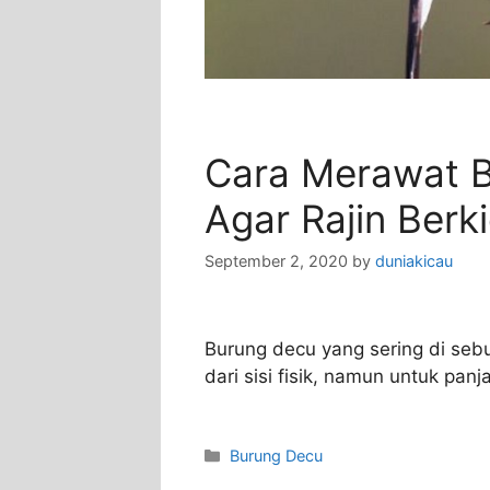
Cara Merawat B
Agar Rajin Berk
September 2, 2020
by
duniakicau
Burung decu yang sering di sebut
dari sisi fisik, namun untuk pa
Categories
Burung Decu