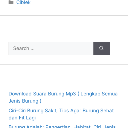
Categories
Ciblek
Cari Artikel
Search
for:
Recent Posts
Download Suara Burung Mp3 ( Lengkap Semua
Jenis Burung )
Ciri-Ciri Burung Sakit, Tips Agar Burung Sehat
dan Fit Lagi
Burung Adalah: Pengertian, Habitat, Ciri, Jenis