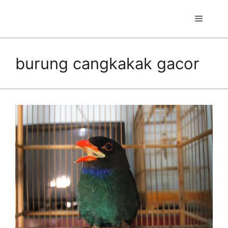
Skip
to
Menu
content
burung cangkakak gacor