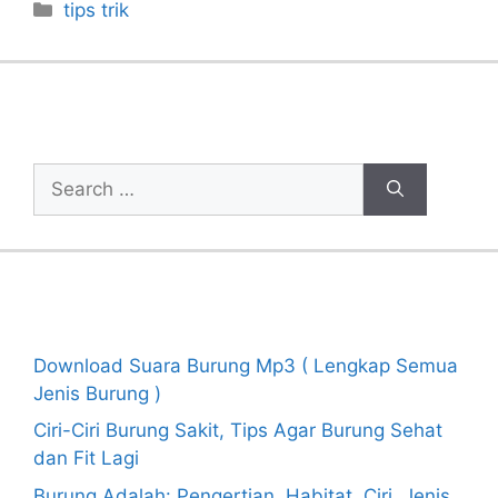
Categories
tips trik
Cari Artikel
Search
for:
Recent Posts
Download Suara Burung Mp3 ( Lengkap Semua
Jenis Burung )
Ciri-Ciri Burung Sakit, Tips Agar Burung Sehat
dan Fit Lagi
Burung Adalah: Pengertian, Habitat, Ciri, Jenis