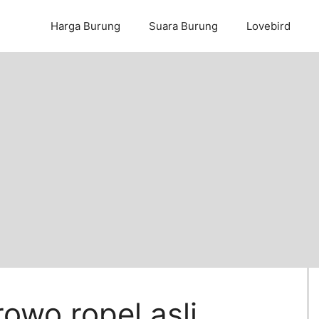
Harga Burung
Suara Burung
Lovebird
owo ropel asli