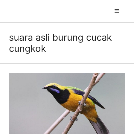
Skip
to
Menu
content
suara asli burung cucak
cungkok