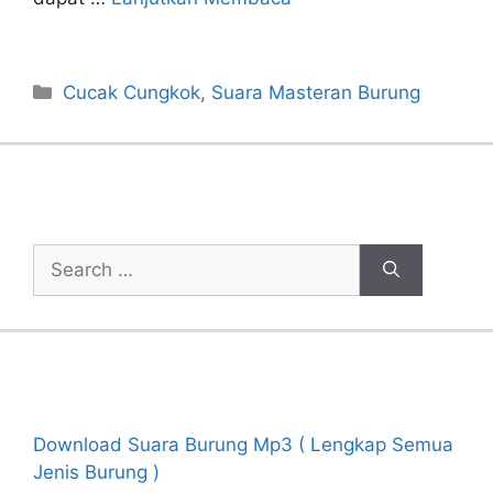
Categories
Cucak Cungkok
,
Suara Masteran Burung
Cari Artikel
Search
for:
Recent Posts
Download Suara Burung Mp3 ( Lengkap Semua
Jenis Burung )