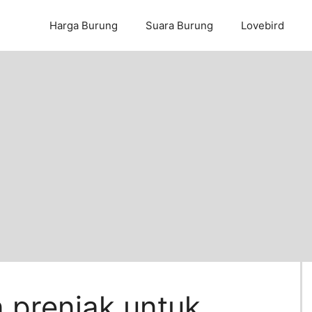
Harga Burung
Suara Burung
Lovebird
 prenjak untuk