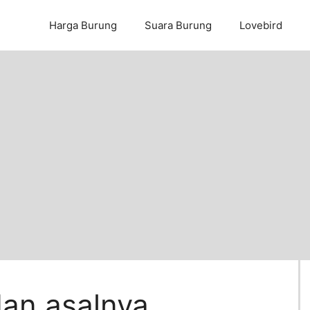
Harga Burung
Suara Burung
Lovebird
dan asalnya