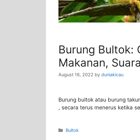
Burung Bultok: C
Makanan, Suar
August 16, 2022
by
duniakicau
Burung bultok atau burung takur 
, secara terus menerus ketika 
Categories
Bultok