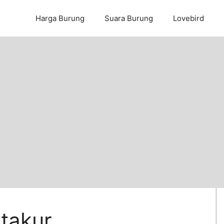
Harga Burung
Suara Burung
Lovebird
 takur