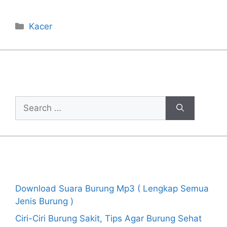
Categories
Kacer
Cari Artikel
Search
for:
Recent Posts
Download Suara Burung Mp3 ( Lengkap Semua
Jenis Burung )
Ciri-Ciri Burung Sakit, Tips Agar Burung Sehat