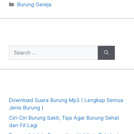
Categories
Burung Gereja
Cari Artikel
Search
for:
Recent Posts
Download Suara Burung Mp3 ( Lengkap Semua
Jenis Burung )
Ciri-Ciri Burung Sakit, Tips Agar Burung Sehat
dan Fit Lagi