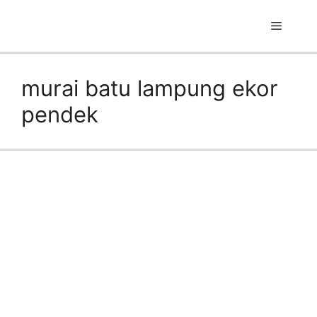
Skip
to
Menu
content
murai batu lampung ekor
pendek