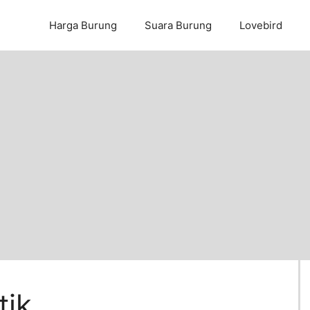
Harga Burung
Suara Burung
Lovebird
tik