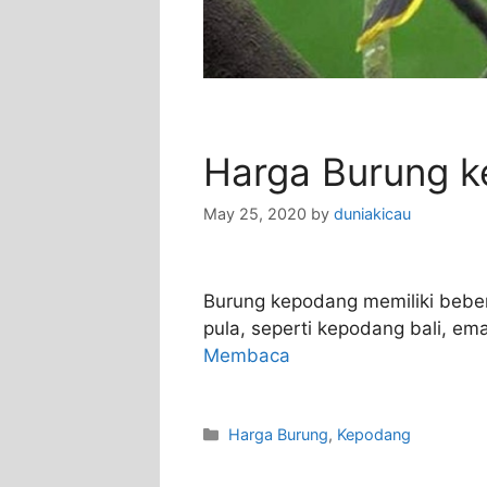
Harga Burung 
May 25, 2020
by
duniakicau
Burung kepodang memiliki beber
pula, seperti kepodang bali, e
Membaca
Categories
Harga Burung
,
Kepodang