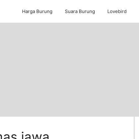
Harga Burung
Suara Burung
Lovebird
as jawa