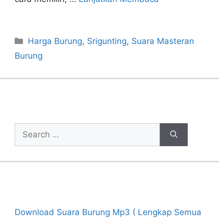
Categories
Harga Burung
,
Srigunting
,
Suara Masteran
Burung
Cari Artikel
Search
for:
Recent Posts
Download Suara Burung Mp3 ( Lengkap Semua