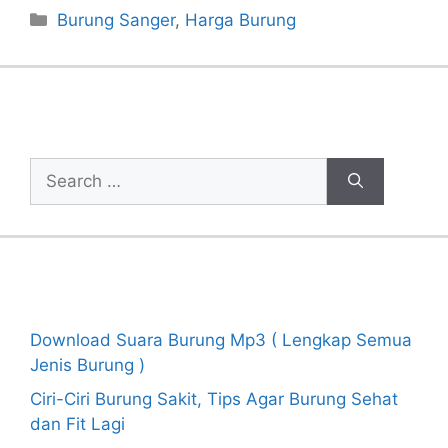
Categories
Burung Sanger
,
Harga Burung
Cari Artikel
Search
for:
Recent Posts
Download Suara Burung Mp3 ( Lengkap Semua
Jenis Burung )
Ciri-Ciri Burung Sakit, Tips Agar Burung Sehat
dan Fit Lagi