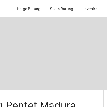
Harga Burung
Suara Burung
Lovebird
g Pentet Madura